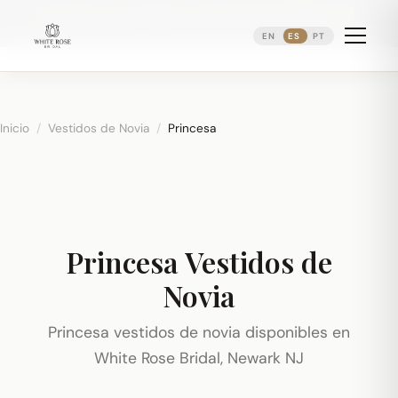
Reservando citas nupciales ·
(973) 638-2434
·
·
WhatsApp
Distrito Ironbound de Newark
EN
ES
PT
Inicio
/
Vestidos de Novia
/
Princesa
Princesa Vestidos de
Novia
Princesa vestidos de novia disponibles en
White Rose Bridal, Newark NJ