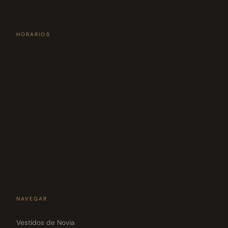
HORARIOS
Lun 11am–5:30pm
Mar Cerrado
Mié 11am–6pm
Jue 12pm–6:30pm
Vie 10am–6:30pm
Sáb 10am–6pm
NAVEGAR
Vestidos de Novia