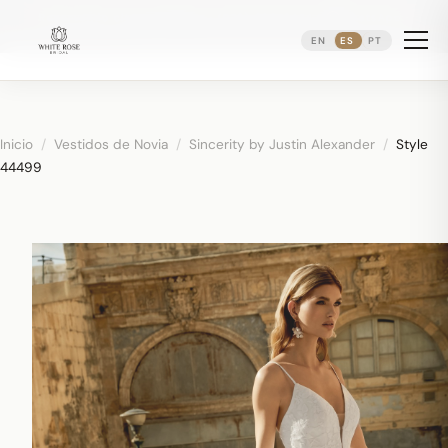
Reservando citas nupciales ·
(973) 638-2434
·
·
WhatsApp
Distrito Ironbound de Newark
EN
ES
PT
Inicio
/
Vestidos de Novia
/
Sincerity by Justin Alexander
/
Style
44499