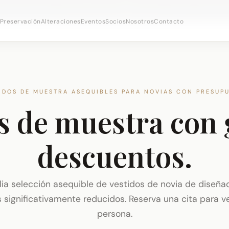
 citas nupciales ·
(973) 638-2434
·
· Distrito Ironboun
WhatsApp
Preservación
Alteraciones
Eventos
Socios
Nosotros
Contacto
IDOS DE MUESTRA ASEQUIBLES PARA NOVIAS CON PRESUP
s de muestra con
descuentos.
ia selección asequible de vestidos de novia de diseña
 significativamente reducidos. Reserva una cita para v
persona.