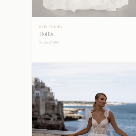
EVIE YOUNG
Hollis
Style EY582