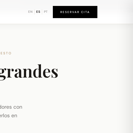
d de Newark
EN
ES
PT
RESERVAR CITA
UESTO
 grandes
dores con
erlos en