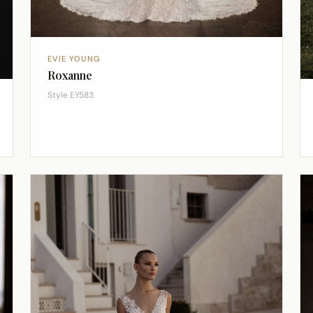
EVIE YOUNG
Roxanne
Style EY583