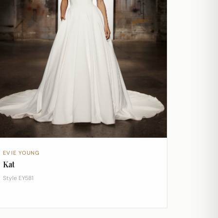
EVIE YOUNG
Kat
Style EY581