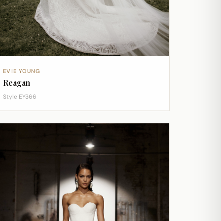
EVIE YOUNG
Reagan
Style EY366