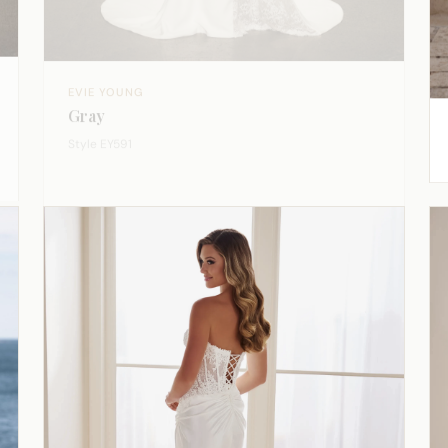
EVIE YOUNG
Gray
Style EY591