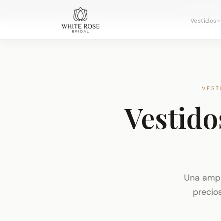
Reservando
Vestidos
VEST
Vestido
Una ampl
precios