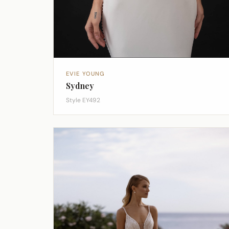
EVIE YOUNG
Sydney
Style EY492