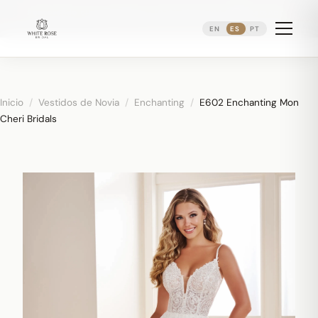
Reservando citas nupciales ·
(973) 638-2434
·
·
WhatsApp
Distrito Ironbound de Newark
EN
ES
PT
Inicio
/
Vestidos de Novia
/
Enchanting
/
E602 Enchanting Mon
Cheri Bridals