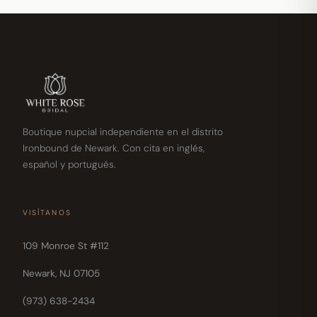
Boutique nupcial independiente en el distrito
Ironbound de Newark. Con cita en inglés,
español y portugués.
VISÍTANOS
109 Monroe St #112
Newark, NJ 07105
(973) 638-2434