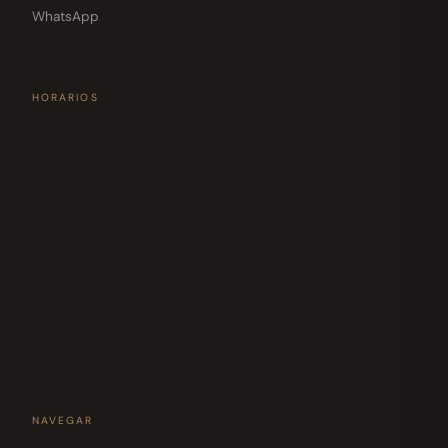
WhatsApp
HORARIOS
Lun 11am–5:30pm
Mar Cerrado
Mié 11am–6pm
Jue 12pm–6:30pm
Vie 10am–6:30pm
Sáb 10am–6pm
NAVEGAR