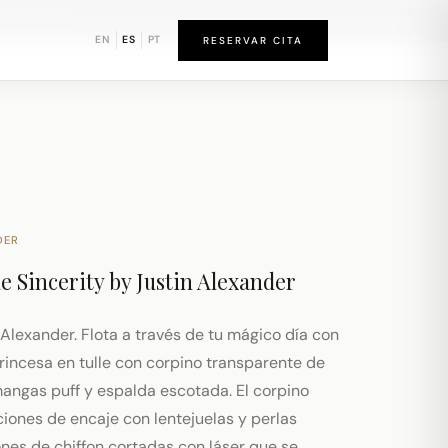
d de Newark
EN
ES
PT
RESERVAR CITA
DER
de
Sincerity by Justin Alexander
Alexander. Flota a través de tu mágico día con
rincesa en tulle con corpino transparente de
angas puff y espalda escotada. El corpino
iones de encaje con lentejuelas y perlas
es de chiffon cortadas con láser que se