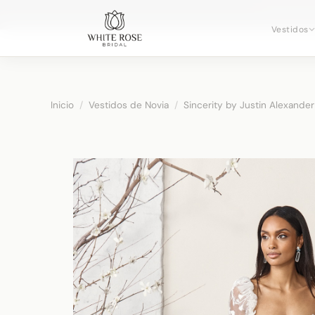
Reservando
Vestidos
Inicio
/
Vestidos de Novia
/
Sincerity by Justin Alexander