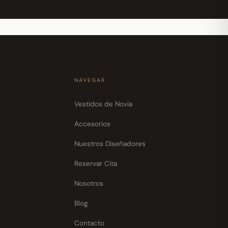
NAVEGAR
30pm
Vestidos de Novia
Accesorios
m
Nuestros Diseñadores
30pm
Reservar Cita
30pm
Nosotros
pm
Blog
Contacto