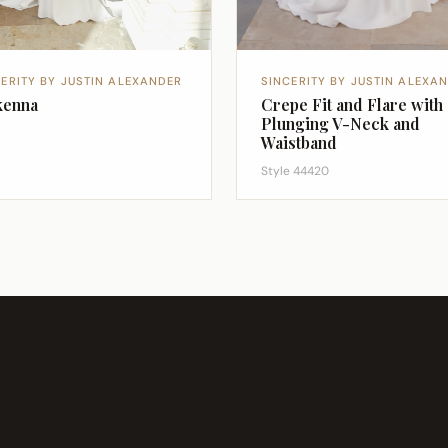
CERITY BY JUSTIN ALEXANDER
SINCERITY BY JUSTIN ALEXA
enna
Crepe Fit and Flare with
Plunging V-Neck and
Waistband
Style 44420