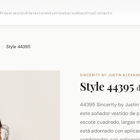
 citas nupciales ·
(973) 638-2434
·
· Distrito Ironboun
WhatsApp
Preservación
Alteraciones
Eventos
Socios
Nosotros
Contacto
/
Style 44395
SINCERITY BY JUSTIN ALEXAN
Style 44395
44395 Sincerity by Justin 
este soñador vestido de p
escote cuadrado, largas m
está adornado con aplicac
combinadas con aplicacion