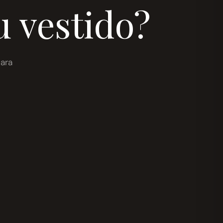
u vestido?
ara