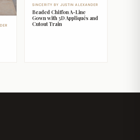
SINCERITY BY JUSTIN ALEXANDER
Beaded Chiffon A-Line
Gown with 3D Appliqués and
Cutout Train
NDER