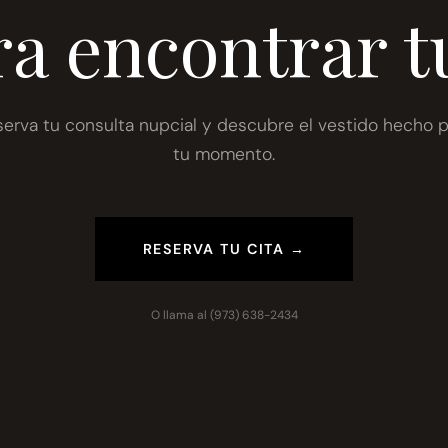
ra encontrar t
serva tu consulta nupcial y descubre el vestido hecho p
tu momento.
RESERVA TU CITA →
O llama al
(973) 638-2434