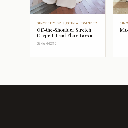
SINCERITY BY JUSTIN ALEXANDER
SIN
Off-the-Shoulder Stretch
Mak
Crepe Fit and Flare Gown
Style 44295