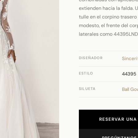
extienden hacia la falda. 
tulle en el corpino traser
modesto, el frente del cor
laterales como 44395LND
DISEÑADOR
Sinceri
ESTILO
44395
SILUETA
Ball G
RESERVAR UNA 