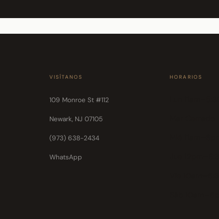
VISÍTANOS
HORARIOS
Lun 11am–5:
109 Monroe St #112
Mar Cerrado
Newark, NJ 07105
Mié 11am–6p
(973) 638-2434
Jue 12pm–6:
WhatsApp
Vie 10am–6:
Sáb 10am–6