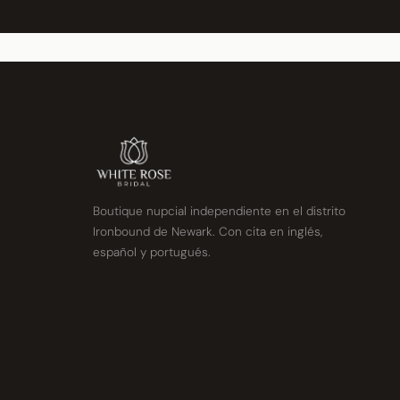
Boutique nupcial independiente en el distrito
Ironbound de Newark. Con cita en inglés,
español y portugués.