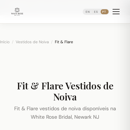
Agendando consultas nupciais ·
(973) 638-2434
·
·
WhatsApp
Distrito Ironbound de Newark
EN
ES
PT
Início
/
Vestidos de Noiva
/
Fit & Flare
Fit & Flare Vestidos de
Noiva
Fit & Flare vestidos de noiva disponíveis na
White Rose Bridal, Newark NJ