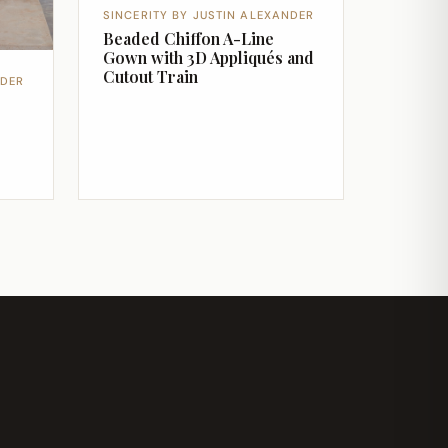
SINCERITY BY JUSTIN ALEXANDER
Beaded Chiffon A-Line
Gown with 3D Appliqués and
Cutout Train
NDER