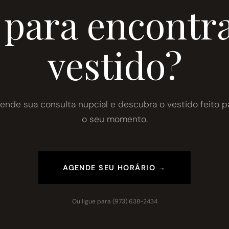
 para encontra
vestido?
ende sua consulta nupcial e descubra o vestido feito p
o seu momento.
AGENDE SEU HORÁRIO →
Ou ligue para
(973) 638-2434