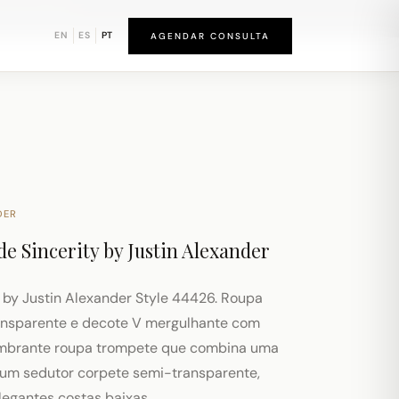
und de Newark
EN
ES
PT
AGENDAR CONSULTA
DER
de
Sincerity by Justin Alexander
y by Justin Alexander Style 44426. Roupa
ansparente e decote V mergulhante com
umbrante roupa trompete que combina uma
 um sedutor corpete semi-transparente,
legantes costas baixas.