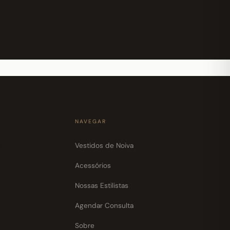
NAVEGAR
0
Vestidos de Noiva
Acessórios
Nossas Estilistas
0
Agendar Consulta
30
Sobre