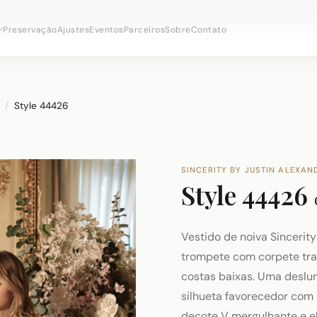
onsultas nupciais ·
(973) 638-2434
·
· Distrito Ironbo
WhatsApp
Preservação
Ajustes
Eventos
Parceiros
Sobre
Contato
/
Style 44426
SINCERITY BY JUSTIN ALEXAN
Style 44426
Vestido de noiva Sincerit
trompete com corpete tr
costas baixas. Uma desl
silhueta favorecedor com
decote V mergulhante e e