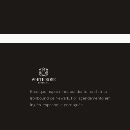
Boutique nupcial independente no distrito
Ironbound de Newark. Por agendamento em
inglês, espanhol e português.