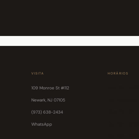
VISITA
HORÁRIOS
Seg 11h–17h3
109 Monroe St #112
Ter Fechado
Newark, NJ 07105
Qua 11h–18h
(973) 638-2434
Qui 12h–18h3
WhatsApp
Sex 10h–18h