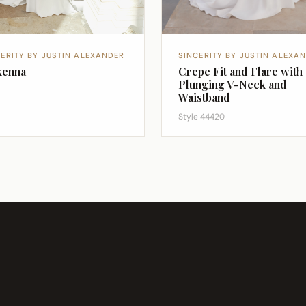
CERITY BY JUSTIN ALEXANDER
SINCERITY BY JUSTIN ALEXA
enna
Crepe Fit and Flare with
Plunging V-Neck and
Waistband
Style 44420