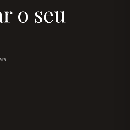
r o seu
ara