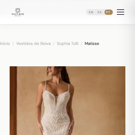
Agendando consultas nupciais ·
(973) 638-2434
·
·
WhatsApp
Distrito Ironbound de Newark
EN
ES
PT
Início
/
Vestidos de Noiva
/
Sophia Tolli
/
Matisse