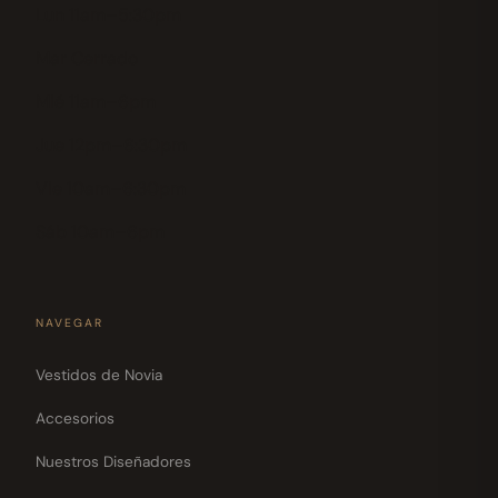
Lun 11am–5:30pm
Mar Cerrado
Mié 11am–6pm
Jue 12pm–6:30pm
Vie 10am–6:30pm
Sáb 10am–6pm
NAVEGAR
Vestidos de Novia
Accesorios
Nuestros Diseñadores