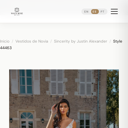
Reservando citas nupciales ·
(973) 638-2434
·
·
WhatsApp
Distrito Ironbound de Newark
EN
ES
PT
Inicio
/
Vestidos de Novia
/
Sincerity by Justin Alexander
/
Style
44463