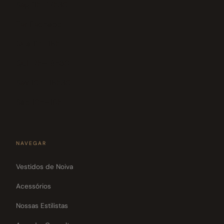
Seg 11h–17h30
Ter Fechado
Qua 11h–18h
Qui 12h–18h30
Sex 10h–18h30
Sáb 10h–18h
NAVEGAR
Vestidos de Noiva
Acessórios
Nossas Estilistas