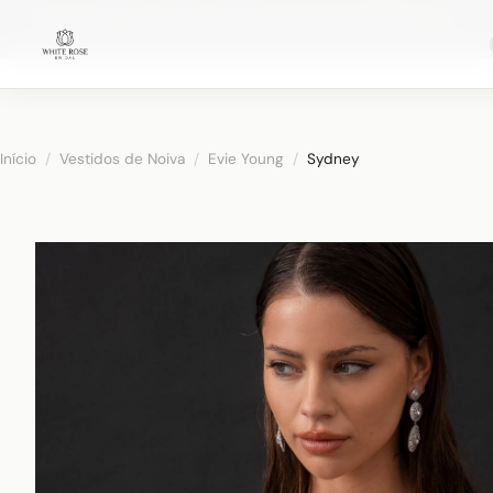
Agendando consultas nupciais ·
(973) 638-2434
·
·
WhatsApp
Distrito Ironbound de Newark
Início
/
Vestidos de Noiva
/
Evie Young
/
Sydney