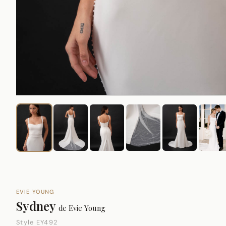
EVIE YOUNG
Sydney
de
Evie Young
Style EY492