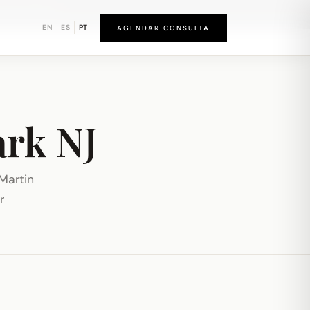
und de Newark
EN
ES
PT
AGENDAR CONSULTA
ark NJ
Martin
r