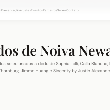
onsultas nupciais ·
(973) 638-2434
·
· Distrito Ironbo
WhatsApp
Preservação
Ajustes
Eventos
Parceiros
Sobre
Contato
dos de Noiva New
dos selecionados a dedo de Sophia Tolli, Calla Blanche, 
Thornburg, Jimme Huang e Sincerity by Justin Alexande