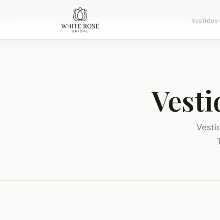
Agendando c
Vestidos
Vesti
Vesti