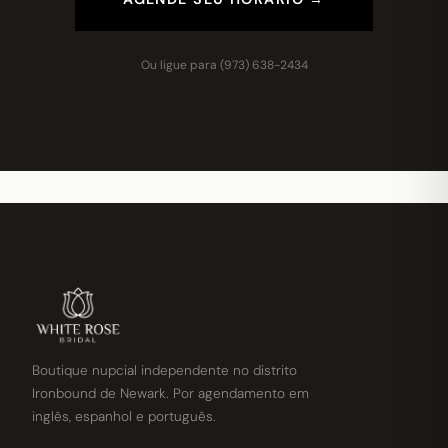
Ou ligue para
(973) 638-2434
Boutique nupcial independente no distrito
Ironbound de Newark. Por agendamento em
inglês, espanhol e português.