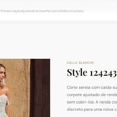
onsultas nupciais ·
(973) 638-2434
·
· Distrito Ironbo
WhatsApp
Preservação
Ajustes
Eventos
Parceiros
Sobre
Contato
CALLA BLANCHE
Style 12424
Corte sereia com caída su
corpete ajustado de ren
sem cobri-los. A renda c
discreto para uma noiva 