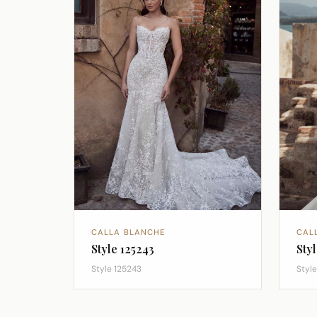
CALLA BLANCHE
CAL
Style 125243
Sty
Style 125243
Style