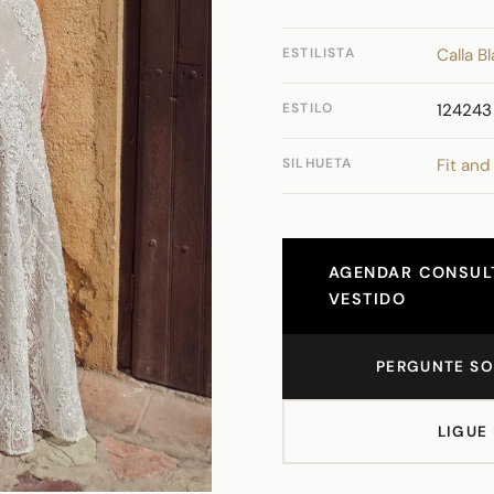
ESTILISTA
Calla B
ESTILO
124243
SILHUETA
Fit and
AGENDAR CONSULT
VESTIDO
PERGUNTE SO
LIGUE