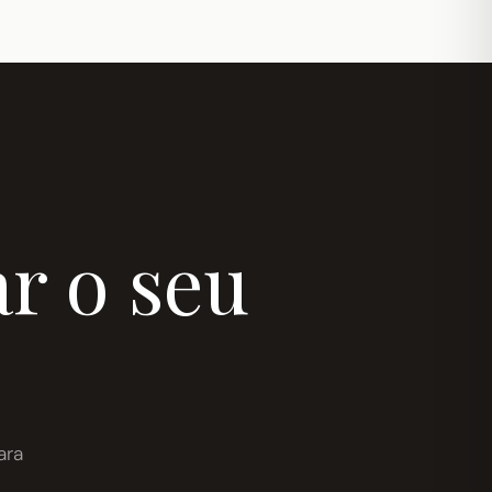
r o seu
ara