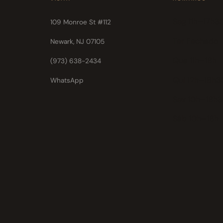
Seg 11h–17h3
109 Monroe St #112
Ter Fechado
Newark, NJ 07105
Qua 11h–18h
(973) 638-2434
Qui 12h–18h3
WhatsApp
Sex 10h–18h
Sáb 10h–18h