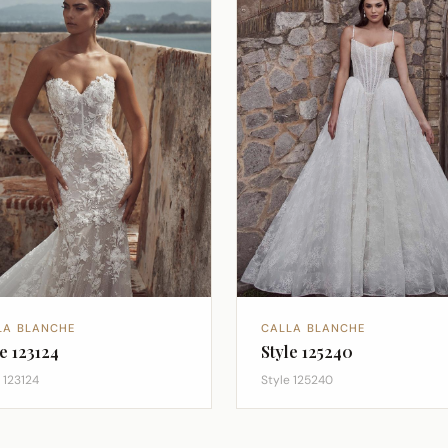
LA BLANCHE
CALLA BLANCHE
le 123124
Style 125240
 123124
Style 125240