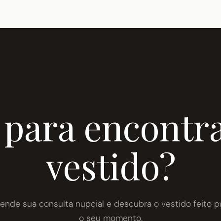
 para encontra
vestido?
ende sua consulta nupcial e descubra o vestido feito p
o seu momento.