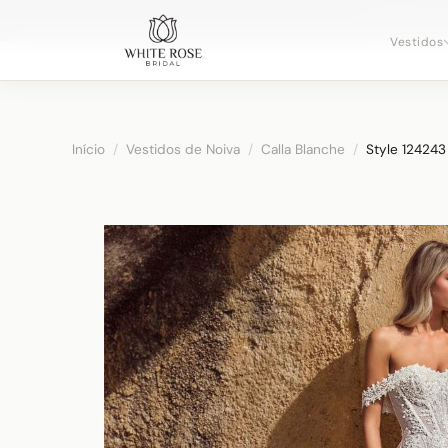
Agendando c
Vestidos
Início
/
Vestidos de Noiva
/
Calla Blanche
/
Style 124243