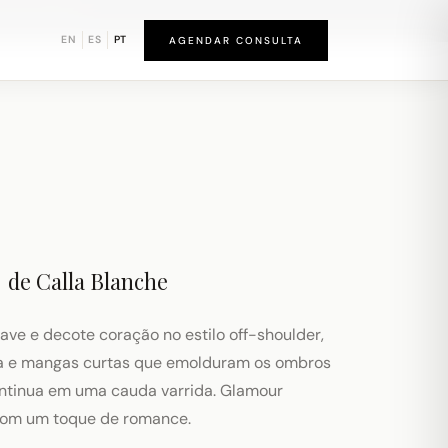
und de Newark
EN
ES
PT
AGENDAR CONSULTA
3
de
Calla Blanche
ave e decote coração no estilo off-shoulder,
da e mangas curtas que emolduram os ombros
ontinua em uma cauda varrida. Glamour
com um toque de romance.