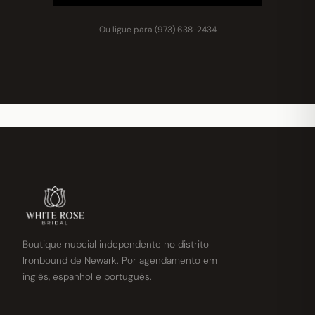
Ou ligue para
(973) 638-2434
Boutique nupcial independente no distrito
Ironbound de Newark. Por agendamento em
inglês, espanhol e português.