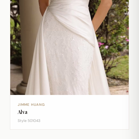
JIMME HUANG
Alva
Style 501043