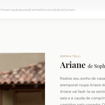
onsultas nupciais ·
(973) 638-2434
·
· Distrito Ironbo
WhatsApp
Preservação
Ajustes
Eventos
Parceiros
Sobre
Contato
SOPHIA TOLLI
Ariane
de
Sophi
Realize seu sonho de cas
atemporal roupa Ariane da 
Ariane vai fazê-la se sent
saia e a cauda de compri
caminhar pelo corredor. O