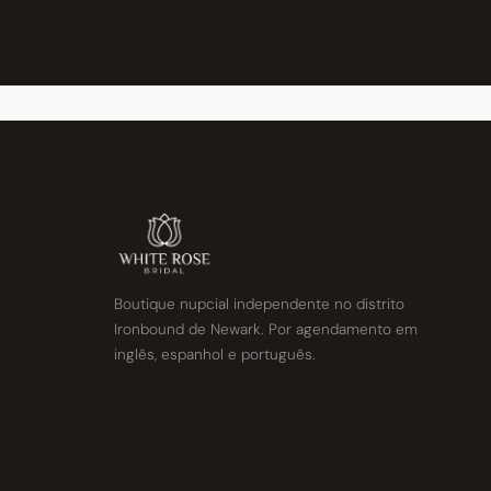
Boutique nupcial independente no distrito
Ironbound de Newark. Por agendamento em
inglês, espanhol e português.