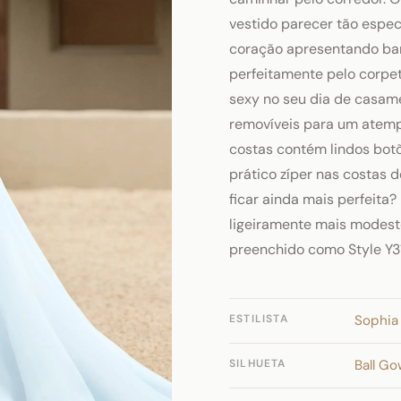
vestido parecer tão espe
coração apresentando bar
perfeitamente pelo corpet
sexy no seu dia de casame
removíveis para um atempo
costas contém lindos bot
prático zíper nas costas 
ficar ainda mais perfeita
ligeiramente mais modesto
preenchido como Style Y31
ESTILISTA
Sophia 
SILHUETA
Ball G