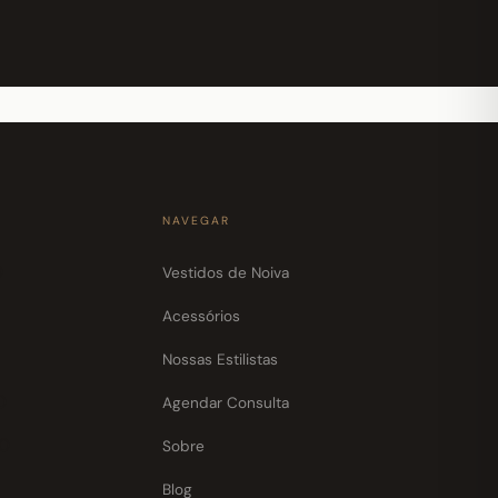
NAVEGAR
0
Vestidos de Noiva
Acessórios
Nossas Estilistas
0
Agendar Consulta
30
Sobre
Blog