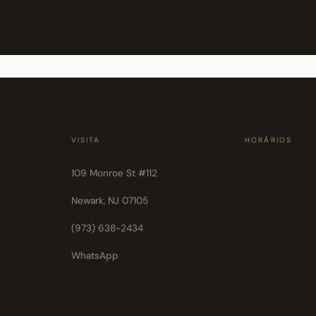
VISITA
HORÁRIOS
Seg 11h–17h3
109 Monroe St #112
Ter Fechado
Newark, NJ 07105
Qua 11h–18h
(973) 638-2434
Qui 12h–18h3
WhatsApp
Sex 10h–18h
Sáb 10h–18h