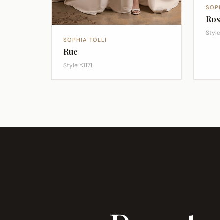
SOP
Ros
Styl
SOPHIA TOLLI
Rue
Style Y3171