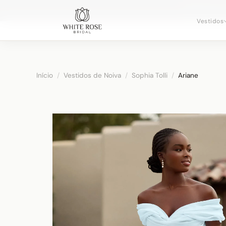
Agendando c
Vestidos
Início
/
Vestidos de Noiva
/
Sophia Tolli
/
Ariane