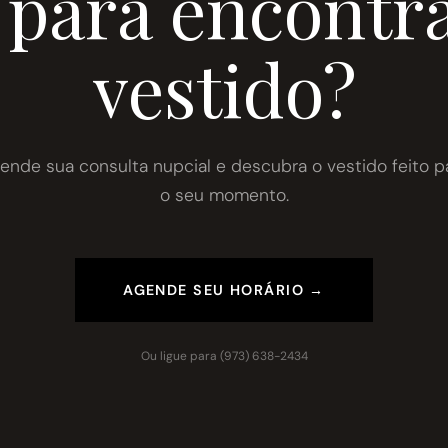
 para encontra
vestido?
ende sua consulta nupcial e descubra o vestido feito p
o seu momento.
AGENDE SEU HORÁRIO →
Ou ligue para
(973) 638-2434