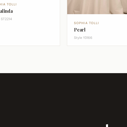
HIA TOLLI
alinda
e ST2214
SOPHIA TOLLI
Pearl
Style Y3166