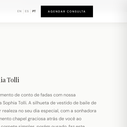
und de Newark
EN
ES
PT
AGENDAR CONSULTA
a Tolli
amento de conto de fadas com nossa
Sophia Tolli. A silhueta de vestido de baile de
ir realeza no seu dia especial, com a sonhadora
mento chapel graciosa atrás de você ao
 corpete simples, porém ousado, faz este