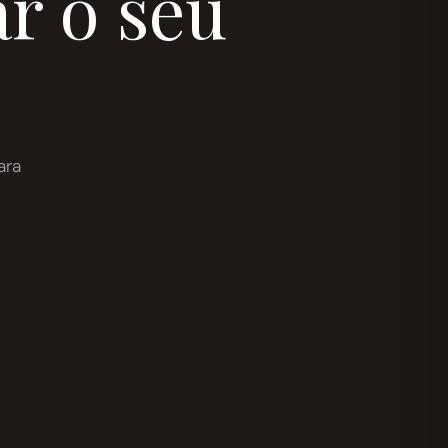
r o seu
ara