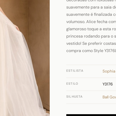
suavemente para a saia do 
suavemente é finalizada c
volumoso. Alice fecha com
glamoroso toque a esta r
princesa rodando para o s
vestido! Se preferir costa
compra como Style Y3176
ESTILISTA
Sophia 
ESTILO
Y3176
SILHUETA
Ball G