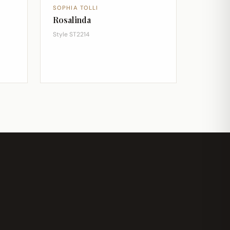
SOPHIA TOLLI
Rosalinda
Style ST2214