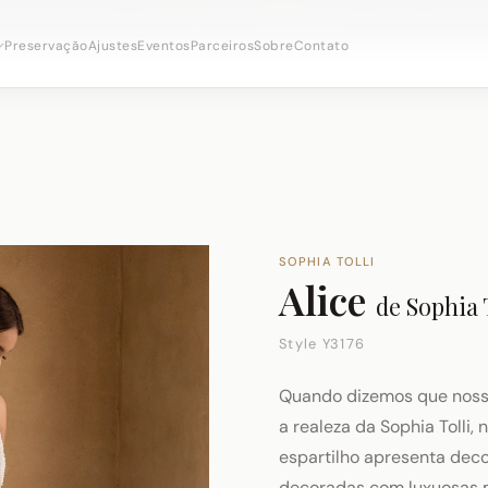
onsultas nupciais ·
(973) 638-2434
·
· Distrito Ironbo
WhatsApp
Preservação
Ajustes
Eventos
Parceiros
Sobre
Contato
SOPHIA TOLLI
Alice
de
Sophia T
Style Y3176
Quando dizemos que nosso 
a realeza da Sophia Tolli
espartilho apresenta deco
decoradas com luxuosas 