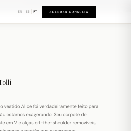
und de Newark
EN
ES
PT
AGENDAR CONSULTA
olli
vestido Alice foi verdadeiramente feito para
, não estamos exagerando! Seu corpete de
te em V e alças off-the-shoulder removíveis,
miçangas e paetês que escorregam