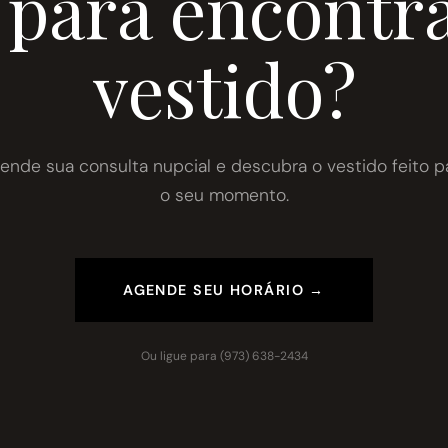
 para encontra
vestido?
ende sua consulta nupcial e descubra o vestido feito p
o seu momento.
AGENDE SEU HORÁRIO →
Ou ligue para
(973) 638-2434