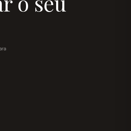
r o seu
ara