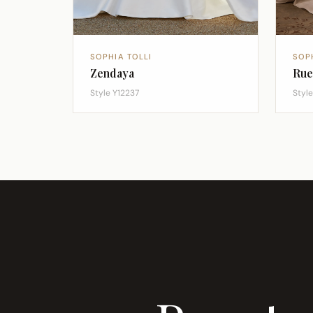
SOPHIA TOLLI
SOP
Zendaya
Rue
Style Y12237
Style