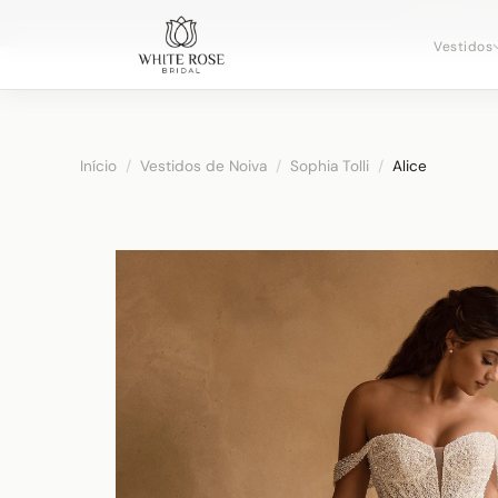
Agendando c
Vestidos
Início
/
Vestidos de Noiva
/
Sophia Tolli
/
Alice