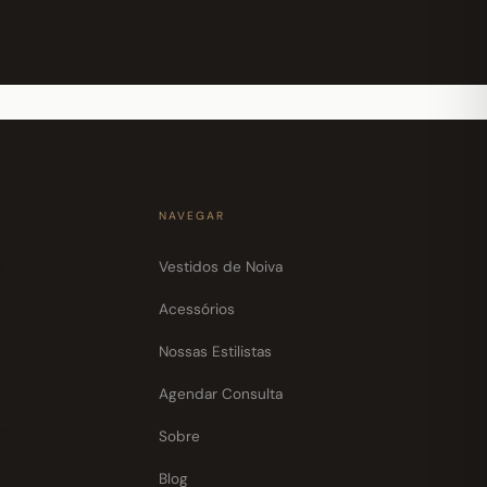
NAVEGAR
0
Vestidos de Noiva
Acessórios
Nossas Estilistas
0
Agendar Consulta
30
Sobre
Blog