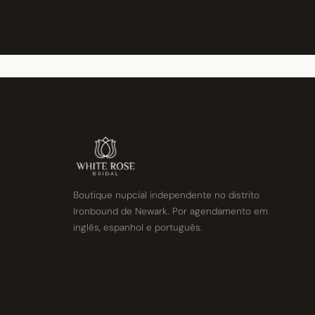
Boutique nupcial independente no distrito
Ironbound de Newark. Por agendamento em
inglês, espanhol e português.