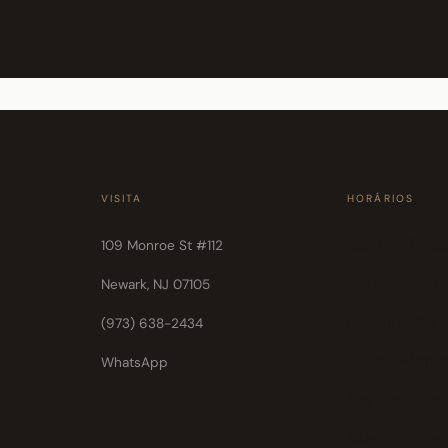
VISITA
HORÁRIOS
Seg 11h–17h3
109 Monroe St #112
Ter Fechado
Newark, NJ 07105
Qua 11h–18h
(973) 638-2434
Qui 12h–18h3
WhatsApp
Sex 10h–18h
Sáb 10h–18h