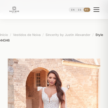
Agendando consultas nupciais ·
(973) 638-2434
·
·
WhatsApp
Distrito Ironbound de Newark
EN
ES
PT
Início
/
Vestidos de Noiva
/
Sincerity by Justin Alexander
/
Style
44346