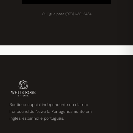
Ou ligue para
(973) 638-2434
Boutique nupcial independente no distrito
Ironbound de Newark. Por agendamento em
inglês, espanhol e português.