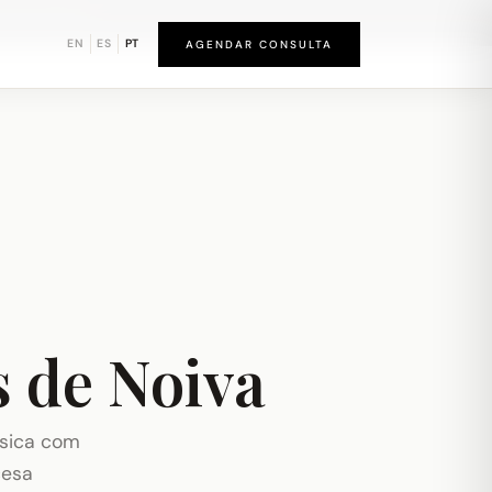
und de Newark
EN
ES
PT
AGENDAR CONSULTA
 de Noiva
ssica com
cesa