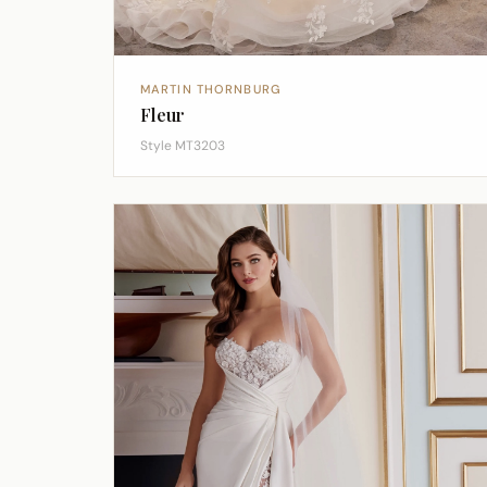
MARTIN THORNBURG
Fleur
Style MT3203