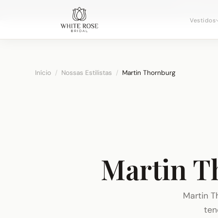
Agendando c
Vestidos
Início
/
Nossas Estilistas
/
Martin Thornburg
Martin T
Martin T
ten