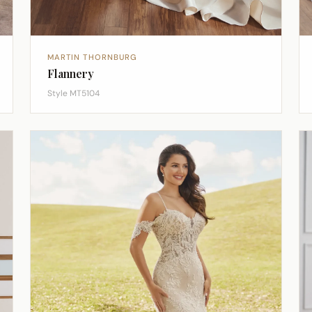
MARTIN THORNBURG
Flannery
Style MT5104