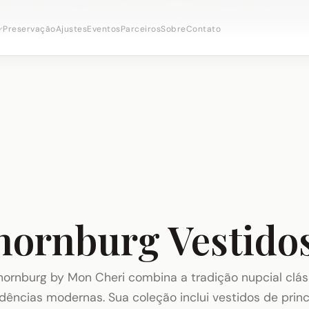
onsultas nupciais ·
(973) 638-2434
·
· Distrito Ironbo
WhatsApp
Preservação
Ajustes
Eventos
Parceiros
Sobre
Contato
hornburg Vestidos
hornburg by Mon Cheri combina a tradição nupcial clá
dências modernas. Sua coleção inclui vestidos de prin